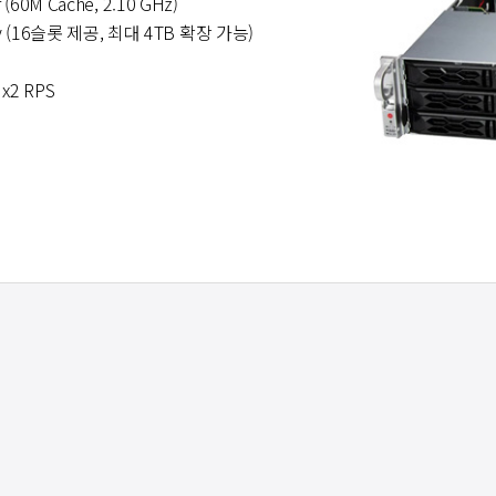
r (60M Cache, 2.10 GHz)
ory (16슬롯 제공, 최대 4TB 확장 가능)
 x2 RPS
0GPU Server
W/SW 유지보수
AS
21GE-TNRT
유지보수
하드웨어 AS