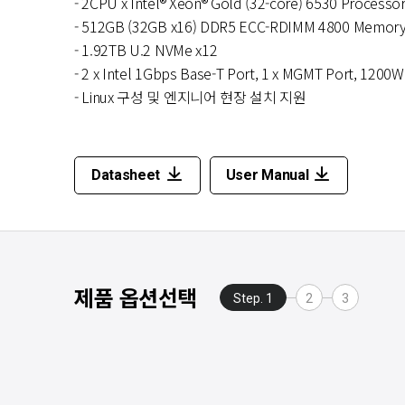
- 2CPU x Intel® Xeon® Gold (32-core) 6530 Processo
- 512GB (32GB x16) DDR5 ECC-RDIMM 4800 Mem
- 1.92TB U.2 NVMe x12
- 2 x Intel 1Gbps Base-T Port, 1 x MGMT Port, 1200W
1
H
- Linux 구성 및 엔지니어 현장 설치 지원
4
Datasheet
User Manual
제품 옵션선택
Step. 1
2
3