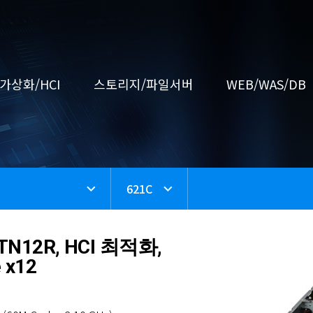
가상화/HCI
스토리지/파일서버
WEB/WAS/DB
orker Node
GPU Server
ame Node
가상화
etwork Storage
EB Server
CPU Workstation
loud
Storage Node
8GPU Server
Data Node
HCI
Data Server
WAS Server
2CPU Workstation
Open Source
11C
SC4000-E11 (5th INTEL)
11C
11C
S6504RD
S300
31A-I
WS
621C
ESC8000-E12 (6th INTEL
621C
621C
621C
611C
741GE
Kubernetes
621C
SC4000A-E12 (4th AMD)
S6512RD
11C
641E
ESC8000A-E13 (5th AMD
641E
Hadoop
S7112RDX
XA NB3I-E12
Harvester
S7116RDX
Ceph
C-TN12R, HCI 최적화,
 x12
GPU Workstation
AN Storage
타워형서버
CI
4GPU Workstation
Backup
31A-I
3600
51A-I
utanix
741GE-TNRT
Unitrend
ET900A-X9