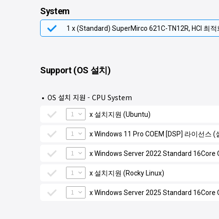
System
1 x (Standard) SuperMirco 621C-TN12R, HCI 최적
Support (OS 설치)
OS 설치 지원 - CPU System
1
x 설치지원 (Ubuntu)
1
x Windows 11 Pro COEM [DSP] 라이선스
1
x Windows Server 2022 Standard 16C
1
x 설치지원 (Rocky Linux)
1
x Windows Server 2025 Standard 16C