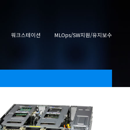
워크스테이션
MLOps/SW지원/유지보수
Single Node (Tower)
HGX Server
NVMe over Fabrics
고성능 DB
NVIDIA
)
751A-I
821GE-TNHR (HGX H200)
611C
GPU Direct
)
Compact AI
MLOps
ASUS Ascent GX10
Uyuni MLOps