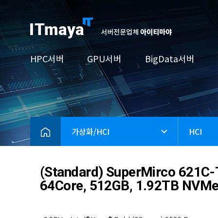
HPC서버
GPU서버
BigData서버
W
4
N
N
W
1
C
6
E
6
6
A
R
5
A
가상화/HCI
HCI
E
A
6
A
A
(Standard) SuperMirco 621
64Core, 512GB, 1.92TB NVMe
2
S
H
5
R
7
N