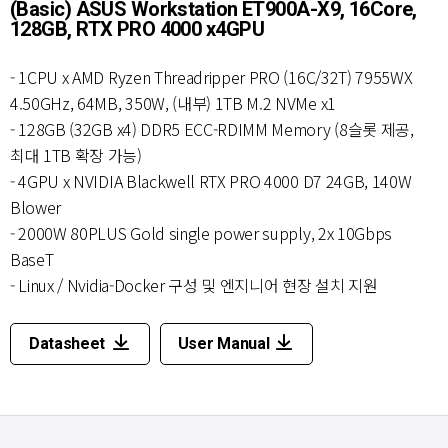
(Basic) ASUS Workstation ET900A-X9, 16Core,
128GB, RTX PRO 4000 x4GPU
- 1CPU x AMD Ryzen Threadripper PRO (16C/32T) 7955WX
4.50GHz, 64MB, 350W, (내부) 1TB M.2 NVMe x1
- 128GB (32GB x4) DDR5 ECC-RDIMM Memory (8슬롯 제공,
최대 1TB 확장 가능)
- 4GPU x NVIDIA Blackwell RTX PRO 4000 D7 24GB, 140W
Blower
- 2000W 80PLUS Gold single power supply, 2x 10Gbps
BaseT
- Linux / Nvidia-Docker 구성 및 엔지니어 현장 설치 지원
Datasheet
User Manual